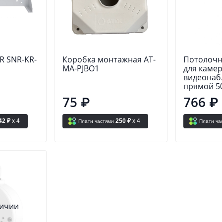
R SNR-KR-
Коробка монтажная AT-
Потолочн
MA-PJBO1
для каме
видеонаб
прямой 5
75 ₽
766 ₽
42 ₽
x 4
250 ₽
x 4
Плати частями
Плати ча
личии