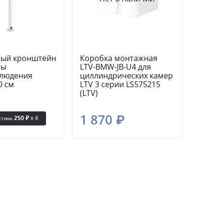
ый кронштейн
Коробка монтажная
ры
LTV-BMW-JB-U4 для
людения
циллиндрических камер
0 см
LTV 3 серии LS575215
(LTV)
1 870 ₽
250 ₽
x 4
стями