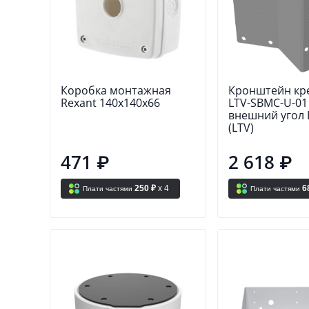
Коробка монтажная
Кронштейн кр
Rexant 140х140х66
LTV-SBMC-U-01
внешний угол 
(LTV)
471 ₽
2 618 ₽
250 ₽
x 4
6
Плати частями
Плати частями