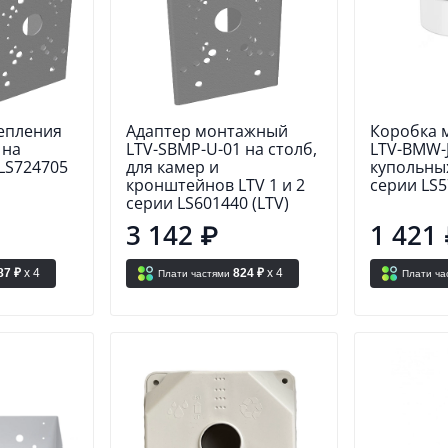
епления
Адаптер монтажный
Коробка 
 на
LTV-SBMP-U-01 на столб,
LTV-BMW-J
LS724705
для камер и
купольных
кронштейнов LTV 1 и 2
серии LS5
серии LS601440 (LTV)
3 142 ₽
1 421
87 ₽
x 4
824 ₽
x 4
Плати частями
Плати ча