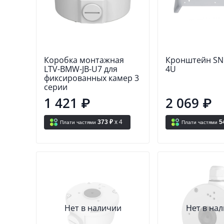
Коробка монтажная
Кронштейн SN
LTV-BMW-JB-U7 для
4U
фиксированных камер 3
серии
1 421 ₽
2 069 ₽
373 ₽
x 4
5
Плати частями
Плати частями
Нет в наличии
Нет в на