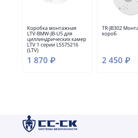
Коробка монтажная
TR-JB302 Мон
LTV-BMW-JB-U5 для
короб
циллиндрических камер
LTV 1 серии LS575216
(LTV)
1 870 ₽
2 450 ₽