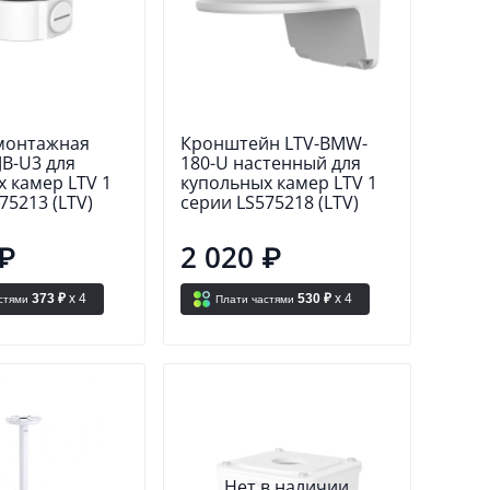
монтажная
Кронштейн LTV-BMW-
B-U3 для
180-U настенный для
 камер LTV 1
купольных камер LTV 1
75213 (LTV)
серии LS575218 (LTV)
 ₽
2 020 ₽
373 ₽
x 4
530 ₽
x 4
стями
Плати частями
Нет в наличии