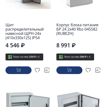
Щит
Корпус блока питания
распределительный
БР 24 2х40 Rbz-045582
навесной ЩРН-24э
(RUBEZH)
(410х330х125) IP54
4 546 ₽
8 991 ₽
Плати частями
1193 ₽
x 4
Плати частями
2360 ₽
x 4