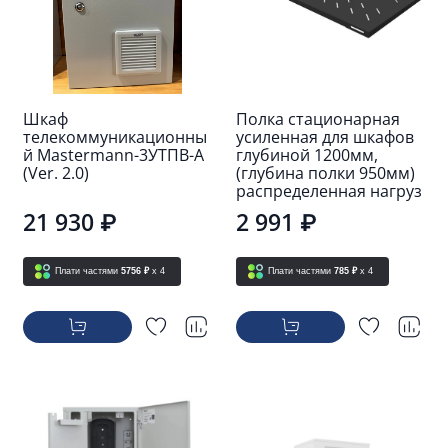
Шкаф
Полка стационарная
телекоммуникационны
усиленная для шкафов
й Mastermann-3УТПВ-А
глубиной 1200мм,
(Ver. 2.0)
(глубина полки 950мм)
распределенная нагруз
21 930 ₽
2 991 ₽
Плати частями
5756 ₽
x 4
Плати частями
785 ₽
x 4