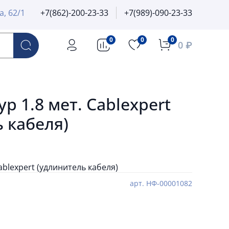
а, 62/1
+7(862)-200-23-33
+7(989)-090-23-33
0
0
0
0 ₽
р 1.8 мет. Cablexpert
 кабеля)
ablexpert (удлинитель кабеля)
арт.
НФ-00001082