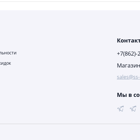
Контак
льности
+7(862)-
кидок
Магазин-
sales@ss-
Мы в со